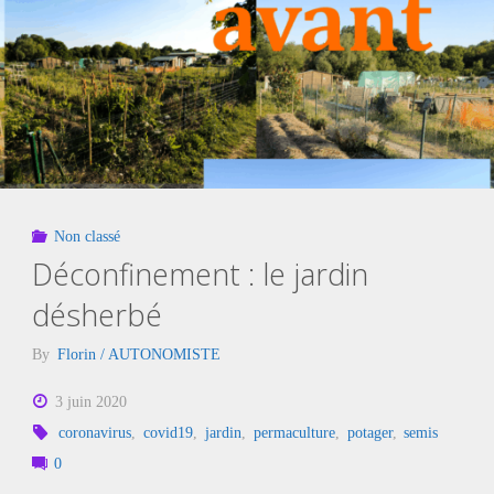
COVID-
21
!"
Non classé
Déconfinement : le jardin
désherbé
By
Florin / AUTONOMISTE
3 juin 2020
coronavirus
,
covid19
,
jardin
,
permaculture
,
potager
,
semis
0