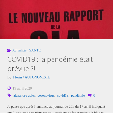
sous
muselière
!"
Actualités
,
SANTE
COVID19 : la pandémie était
prévue ?!
By
Florin / AUTONOMISTE
19 avril 2020
alexandre adler
,
coronavirus
,
covid19
,
pandémie
0
Je pense que après l’annonce au journal de 20h du 17 avril indiquant
que l’origine de ce virus est un « accident de laboratoire » à Wuhan,