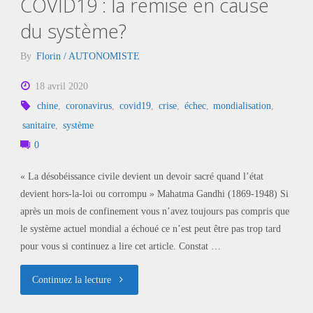
COVID19 : la remise en cause
du système?
By
Florin / AUTONOMISTE
18 avril 2020
chine
,
coronavirus
,
covid19
,
crise
,
échec
,
mondialisation
,
sanitaire
,
système
0
« La désobéissance civile devient un devoir sacré quand l’état
devient hors-la-loi ou corrompu » Mahatma Gandhi (1869-1948) Si
après un mois de confinement vous n’avez toujours pas compris que
le système actuel mondial a échoué ce n’est peut être pas trop tard
pour vous si continuez a lire cet article. Constat …
"COVID19
Continuez la lecture
: