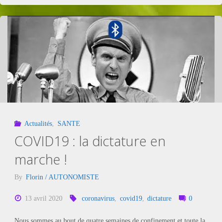
la
remise
en
cause
du
Actualités
,
SANTE
système?"
COVID19 : la dictature en
marche !
By
Florin / AUTONOMISTE
13 avril 2020
coronavirus
,
covid19
,
dictature
0
Nous sommes au bout de quatre semaines de confinement et toute la