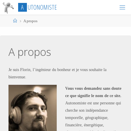
Skip
A
U
T
O
N
O
M
I
S
T
E
to
content
Home
A propos
A propos
Je suis Florin, l’ingénieur du bonheur et je vous souhaite la
bienvenue.
Vous vous demandez sans doute
ce que signifie le nom de ce site.
Autonomiste est une personne qui
cherche son indépendance
temporelle, géographique,
financière, énergétique,