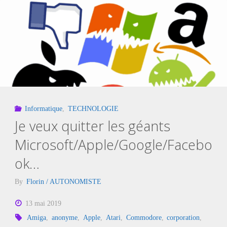
Tous
sous
muselière
!"
Informatique
,
TECHNOLOGIE
Je veux quitter les géants
Microsoft/Apple/Google/Facebo
ok…
By
Florin / AUTONOMISTE
13 mai 2019
Amiga
,
anonyme
,
Apple
,
Atari
,
Commodore
,
corporation
,