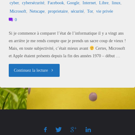
cyber
,
cybersécurité
,
Facebook
,
Google
,
Internet
,
Libre
,
linux
,
Microsoft
,
Netscape
,
proprietaire
,
sécurité
,
Tor
,
vie privée
0
Si je commence à comparer l’état de l’informatique il y a vingt ans
en arrière je me rends compte que je prends un sacre coup de vieux !
Mais, en toute subjectivité, c’était mieux avant
Certes, Microsoft
et Apple étaient présents depuis la fin des années 1970 – début …
"Je
Continuez la lecture
veux
quitter
les
géants
Microsoft/Apple/Google/Facebook…"