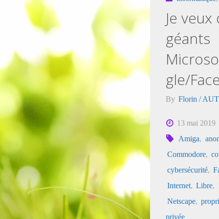
Je veux 
géants
Microso
gle/Fac
By
Florin / 
13 mai 2019
Amiga
,
ano
Commodore
,
co
cybersécurité
,
F
Internet
,
Libre
,
Netscape
,
propri
privée