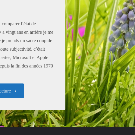
 comparer l’état de
y a vingt ans en arrière je me
 je prends un sacre coup de
oute subjectivité, c’était
ertes, Microsoft et Apple
depuis la fin des années 1970
"Je
ecture
veux
quitter
les