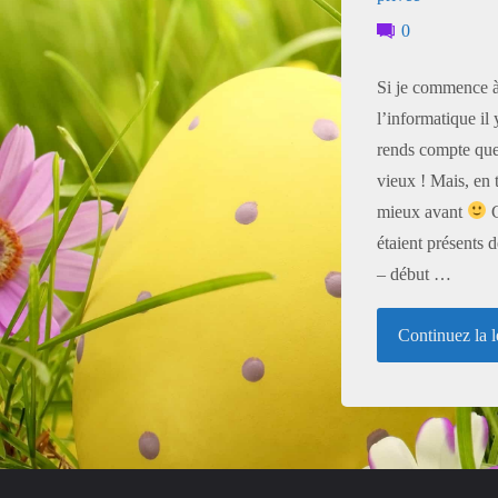
0
Si je commence à
l’informatique il 
rends compte que
vieux ! Mais, en t
mieux avant
C
étaient présents 
– début …
Continuez la l