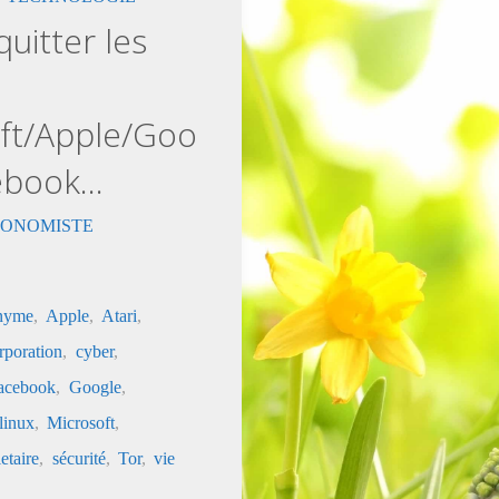
quitter les
ft/Apple/Goo
ebook…
AUTONOMISTE
nyme
,
Apple
,
Atari
,
rporation
,
cyber
,
acebook
,
Google
,
linux
,
Microsoft
,
etaire
,
sécurité
,
Tor
,
vie