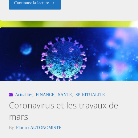
"COVID19
Continuez la lecture
:
la
remise
en
cause
du
Actualités
,
FINANCE
,
SANTE
,
SPIRITUALITE
système?"
Coronavirus et les travaux de
mars
By
Florin / AUTONOMISTE