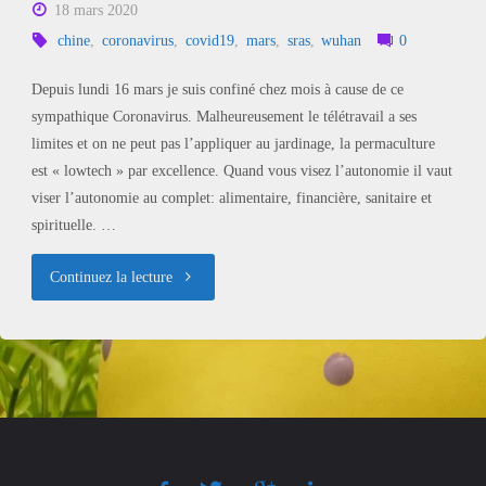
18 mars 2020
chine
,
coronavirus
,
covid19
,
mars
,
sras
,
wuhan
0
Depuis lundi 16 mars je suis confiné chez mois à cause de ce
sympathique Coronavirus. Malheureusement le télétravail a ses
limites et on ne peut pas l’appliquer au jardinage, la permaculture
est « lowtech » par excellence. Quand vous visez l’autonomie il vaut
viser l’autonomie au complet: alimentaire, financière, sanitaire et
spirituelle. …
"Coronavirus
Continuez la lecture
et
les
travaux
de