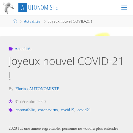
Skip
A
U
T
O
N
O
M
I
S
T
E
to
content
Home
Actualités
Joyeux nouvel COVID-21 !
Actualités
Joyeux nouvel COVID-21
!
By
Florin / AUTONOMISTE
31 décembre 2020
coronafolie
,
coronavirus
,
covid19
,
covid21
2020 fut une année regrettable, personne ne voudra plus entendre