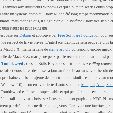
us familier aux utilisateurs Windows et qui ajoute un set des outils prop
 faire un système complet. Linux Mint a été long temps recommandé 
utants, mais méfiez vous, il s’agit bien d’un système Linux très stable 
 utilisateurs les plus exigeants.
l est basé sur
Debian
et approuvé par
Free Software Foundation
pour ses
et de respect de la vie privée. L’interface graphique sera peut être plus f
s de MacOS X, même si celle de
elematary OS
correspond encore mieux, c
celle de MacOS X, mais je ne peux pas le recommander car il n’est pas 
 Tumbleweed
: c’est le Rolls-Royce des distributions «
rolling release
ne fois et vous faites des mises à jour au fil de l’eau sans avoir besoin d
a prochaine version majeure de la distribution, similaire au nouveau mo
e Windows 10). Pour en avoir testé d’autres comme
Manjaro
,
Arch
,
Sol
bleweed est la seule super stable et qui peut être utilisée en produc
i à l’installation vous choisissez l’environnement graphique KDE Plasm
ment par défaut de cette distribution) vous allez avoir une interface gra
ur les utilisateurs Windows, et si vous choisisses Gnome vous allez très 