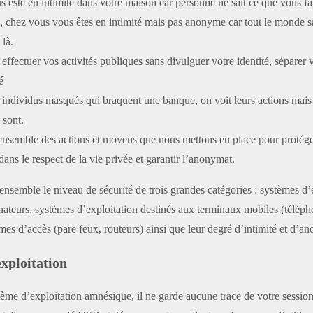
s este en intimité dans votre maison car personne ne sait ce que vous fa
 chez vous vous êtes en intimité mais pas anonyme car tout le monde s
 là.
 effectuer vos activités publiques sans divulguer votre identité, séparer 
é
 individus masqués qui braquent une banque, on voit leurs actions mai
 sont.
’ensemble des actions et moyens que nous mettons en place pour protége
dans le respect de la vie privée et garantir l’anonymat.
ensemble le niveau de sécurité de trois grandes catégories : systèmes d’
nateurs, systèmes d’exploitation destinés aux terminaux mobiles (téléph
tèmes d’accès (pare feux, routeurs) ainsi que leur degré d’intimité et d’a
xploitation
stème d’exploitation amnésique, il ne garde aucune trace de votre sessio