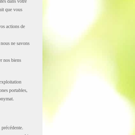
ites dans votre
ait que vous
vos actions de
s nous ne savons
r nos biens
exploitation
ones portables,
nonymat.
n précédente.