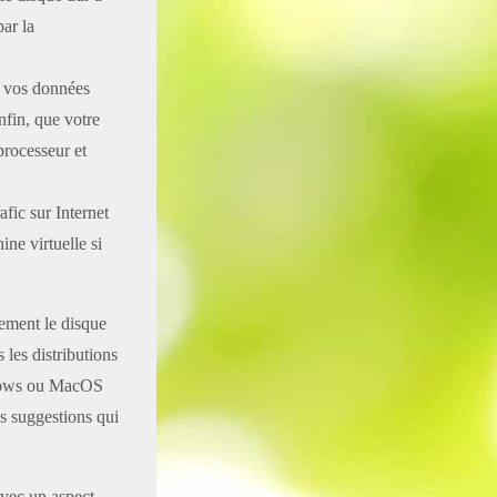
par la
r vos données
nfin, que votre
processeur et
fic sur Internet
ne virtuelle si
rement le disque
 les distributions
indows ou MacOS
is suggestions qui
avec un aspect