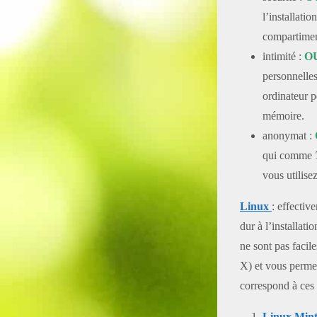
l’installati
compartiment
intimité :
O
personnelles
ordinateur p
mémoire.
anonymat :
qui comme
vous utilis
Linux
: effectiv
dur à l’installatio
ne sont pas facil
X) et vous permett
correspond à ces c
Linux Min