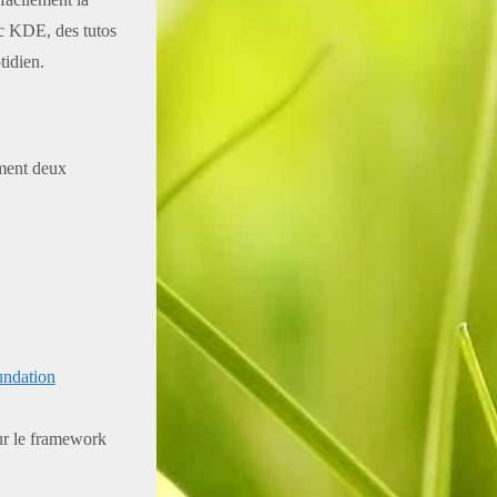
ec KDE, des tutos
tidien.
ement deux
undation
ur le framework