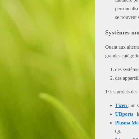
personnalis
se trouvent
Systèmes mo
Quant aux alterna
grandes catégorie
des systèmes
des appareil
1/ les projets des
Tizen
: un 
UBports
: 
Plasma Mob
Qt.