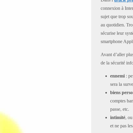
connexion à Inter
sujet que trop so
au quotidien. Tro
sécurise leur syst
smartphone Apple 
Avant d’aller plu
de la sécurité inf
ennemi
: pe
sera la sur
biens perso
comptes banc
passe, etc.
intimité
, o
et ne pas le