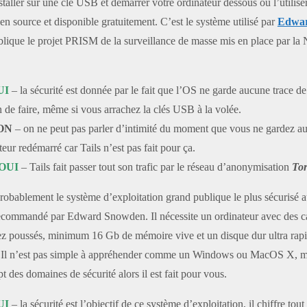
taller sur une clé USB et démarrer votre ordinateur dessous ou l’util
open source et disponible gratuitement. C’est le système utilisé par
Edwa
ublique le projet PRISM de la surveillance de masse mis en place par la
UI
– la sécurité est donnée par le fait que l’OS ne garde aucune trace d
in de faire, même si vous arrachez la clés USB à la volée.
ON
– on ne peut pas parler d’intimité du moment que vous ne gardez 
ateur redémarré car Tails n’est pas fait pour ça.
OUI
– Tails fait passer tout son trafic par le réseau d’anonymisation
To
 probablement le système d’exploitation grand publique le plus sécurisé
recommandé par Edward Snowden. Il nécessite un ordinateur avec des c
ssez poussés, minimum 16 Gb de mémoire vive et un disque dur ultra ra
 n’est pas simple à appréhender comme un Windows ou MacOS X, ma
t des domaines de sécurité alors il est fait pour vous.
UI
– la sécurité est l’objectif de ce système d’exploitation, il chiffre tout