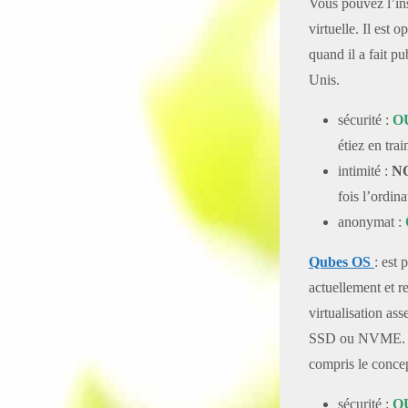
Vous pouvez l’ins
virtuelle. Il est 
quand il a fait p
Unis.
sécurité :
O
étiez en tra
intimité :
N
fois l’ordin
anonymat :
Qubes OS
: est
actuellement et 
virtualisation a
SSD ou NVME. Il
compris le concep
sécurité :
O