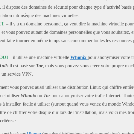
on, il dispose des domaines de sécurité pour chaque type d’activité basés 
ation intrinsèque des machines virtuelles.
UI
– il y a un domaine personnel, ça veut dire la machine virtuelle pou
 et vous pouvez autant de domaines personnelles que vous souhaitez, e
eut faire tourner en même temps sans consommer toutes les ressources 
OUI
– il utilise une machine virtuelle
Whonix
pour anonymiser votre tra
Tails
il est basé sur
Tor
, mais vous pouvez vous créer votre propre machi
ez un service VPN.
ement vous pouvez aussi utiliser une distribution Linux qui chiffre entiè
n et utiliser
Whonix
ou
Tor
pour anonymiser votre trafic Internet. Toutes
es à installer, facile à utiliser (surtout quand vous venez du monde W
re de chiffrer votre disque dur lors de l’installation, mais voici mes tro
ritères :
t
: est basé sur
Ubuntu
(une des distributions les plus populaires), mais 