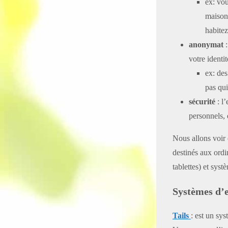
ex: vou
maison,
habitez
anonymat
:
votre identit
ex: des
pas qui
sécurité
: l
personnels, 
Nous allons voir 
destinés aux ordi
tablettes) et sys
Systèmes d’e
Tails
: est un sy