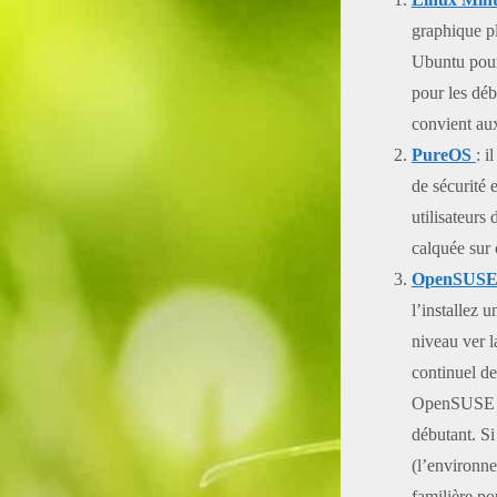
graphique pl
Ubuntu pour
pour les déb
convient aux
PureOS
: i
de sécurité 
utilisateur
calquée sur 
OpenSUSE
l’installez u
niveau ver l
continuel d
OpenSUSE Tom
débutant. S
(l’environne
familière po