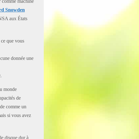
iser comme machine
rd Snowden
 NSA aux États
e ce que vous
aucune donnée une
r
.
 au monde
apacités de
pide comme un
is si vous avez
 le disque dur à