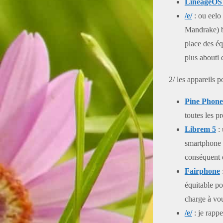
LineageOS
/e/
: ou eelo 
Mandrake) b
place des éq
plus abouti
2/ les appareils 
Pine Phone
toutes les 
Librem 5
: 
smartphone o
conséquent e
Fairphone
équitable po
charge à vou
/e/
: je rapp