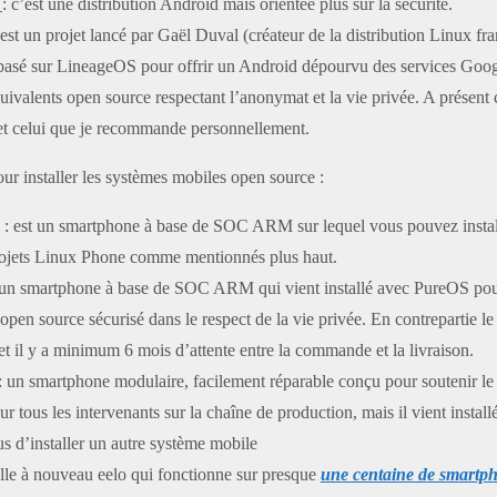
: c’est une distribution Android mais orientée plus sur la sécurité.
est un projet lancé par Gaël Duval (créateur de la distribution Linux fr
asé sur LineageOS pour offrir un Android dépourvu des services Googl
uivalents open source respectant l’anonymat et la vie privée. A présent c’
 et celui que je recommande personnellement.
pour installer les systèmes mobiles open source :
: est un smartphone à base de SOC ARM sur lequel vous pouvez instal
projets Linux Phone comme mentionnés plus haut.
un smartphone à base de SOC ARM qui vient installé avec PureOS pou
pen source sécurisé dans le respect de la vie privée. En contrepartie le 
t il y a minimum 6 mois d’attente entre la commande et la livraison.
: un smartphone modulaire, facilement réparable conçu pour soutenir 
ur tous les intervenants sur la chaîne de production, mais il vient instal
s d’installer un autre système mobile
elle à nouveau eelo qui fonctionne sur presque
une centaine de smartph