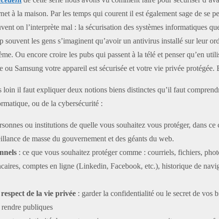
net à la maison. Par les temps qui courent il est également sage de se p
uvent on l’interprète mal : la sécurisation des systèmes informatiques qu
p souvent les gens s’imaginent qu’avoir un antivirus installé sur leur or
ème. Ou encore croire les pubs qui passent à la télé et penser qu’en util
ou Samsung votre appareil est sécurisée et votre vie privée protégée. 
s loin il faut expliquer deux notions biens distinctes qu’il faut compren
ormatique, ou de la cybersécurité :
rsonnes ou institutions de quelle vous souhaitez vous protéger, dans ce 
veillance de masse du gouvernement et des géants du web.
nnels
: ce que vous souhaitez protéger comme : courriels, fichiers, phot
aires, comptes en ligne (Linkedin, Facebook, etc.), historique de navi
u
respect de la vie privée
: garder la confidentialité ou le secret de vos 
s rendre publiques