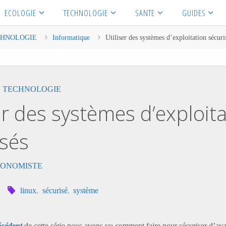
ECOLOGIE
TECHNOLOGIE
SANTE
GUIDES
CHNOLOGIE
Informatique
Utiliser des systèmes d’exploitation sécuri
,
TECHNOLOGIE
er des systèmes d’exploit
isés
AUTONOMISTE
linux
,
sécurisé
,
système
écédent
de cette série nous avons vu comment faire pour sécuriser d’av