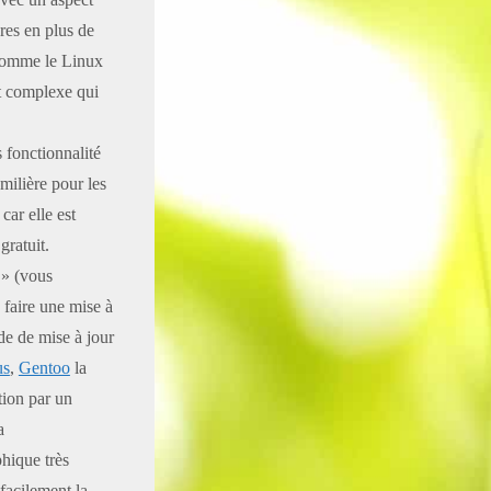
res en plus de
comme le Linux
et complexe qui
 fonctionnalité
amilière pour les
ar elle est
gratuit.
» (vous
e faire une mise à
de de mise à jour
us
,
Gentoo
la
tion par un
a
phique très
facilement la