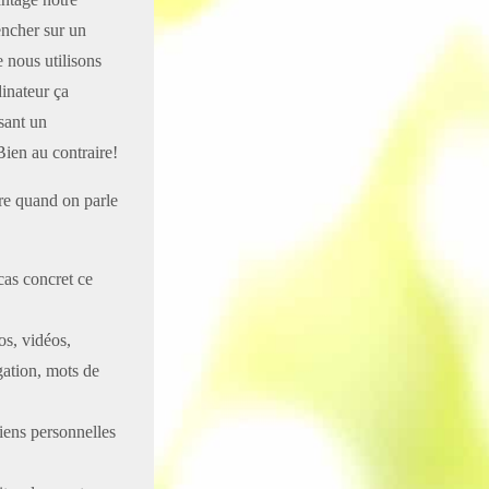
encher sur un
e nous utilisons
dinateur ça
isant un
Bien au contraire!
dre quand on parle
cas concret ce
os, vidéos,
gation, mots de
biens personnelles