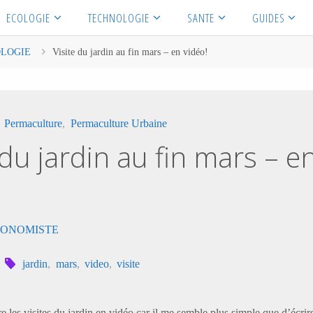
ECOLOGIE
TECHNOLOGIE
SANTE
GUIDES
LOGIE
Visite du jardin au fin mars – en vidéo!
,
Permaculture
,
Permaculture Urbaine
 du jardin au fin mars – e
AUTONOMISTE
jardin
,
mars
,
video
,
visite
re les visites du jardin en vidéo car il me semble plus simple que d’écrire