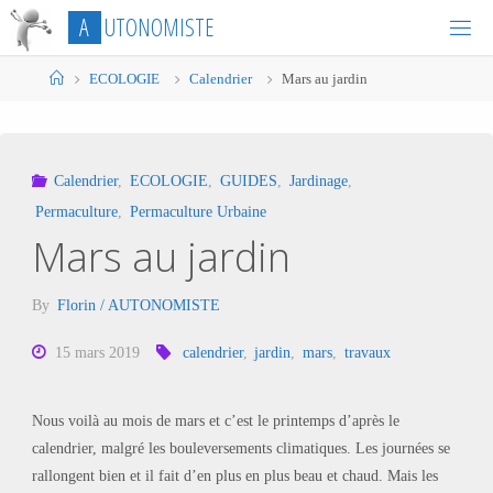
Skip
A
U
T
O
N
O
M
I
S
T
E
to
content
Home
ECOLOGIE
Calendrier
Mars au jardin
Calendrier
,
ECOLOGIE
,
GUIDES
,
Jardinage
,
Permaculture
,
Permaculture Urbaine
Mars au jardin
By
Florin / AUTONOMISTE
15 mars 2019
calendrier
,
jardin
,
mars
,
travaux
Nous voilà au mois de mars et c’est le printemps d’après le
calendrier, malgré les bouleversements climatiques. Les journées se
rallongent bien et il fait d’en plus en plus beau et chaud. Mais les