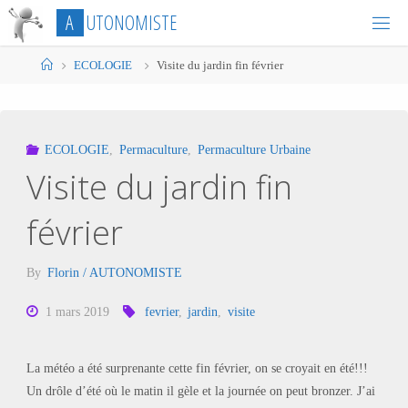
Skip
A
U
T
O
N
O
M
I
S
T
E
to
content
Home
ECOLOGIE
Visite du jardin fin février
ECOLOGIE
,
Permaculture
,
Permaculture Urbaine
Visite du jardin fin
février
By
Florin / AUTONOMISTE
1 mars 2019
fevrier
,
jardin
,
visite
La météo a été surprenante cette fin février, on se croyait en été!!!
Un drôle d’été où le matin il gèle et la journée on peut bronzer. J’ai