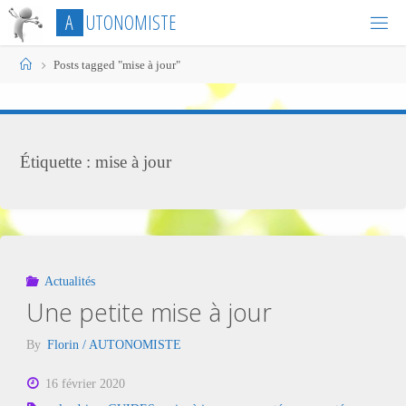
Skip
A
U
T
O
N
O
M
I
S
T
E
to
content
Home
Posts tagged "mise à jour"
Étiquette :
mise à jour
Actualités
Une petite mise à jour
By
Florin / AUTONOMISTE
16 février 2020