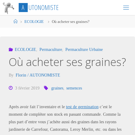
Skip
A
U
T
O
N
O
M
I
S
T
E
to
content
Home
ECOLOGIE
Où acheter ses graines?
ECOLOGIE
,
Permaculture
,
Permaculture Urbaine
Où acheter ses graines?
By
Florin / AUTONOMISTE
3 février 2019
graines
,
semences
Après avoir fait l’inventaire et le
test de germination
c’est le
moment de compléter son stock en passant commande. Comme la
plus part d’entre vous j’achète aussi des graines dans les rayons
jardinerie de Carrefour, Castorama, Leroy Merlin, etc. ou dans les