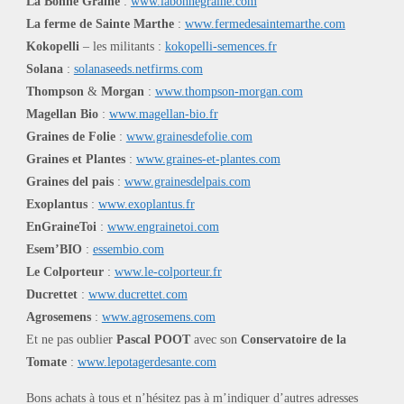
La Bonne Graine
:
www.labonnegraine.com
La ferme de Sainte Marthe
:
www.fermedesaintemarthe.com
Kokopelli
– les militants :
kokopelli-semences.fr
Solana
:
solanaseeds.netfirms.com
Thompson
&
Morgan
:
www.thompson-morgan.com
Magellan Bio
:
www.magellan-bio.fr
Graines de Folie
:
www.grainesdefolie.com
Graines et Plantes
:
www.graines-et-plantes.com
Graines del pais
:
www.grainesdelpais.com
Exoplantus
:
www.exoplantus.fr
EnGraineToi
:
www.engrainetoi.com
Esem’BIO
:
essembio.com
Le Colporteur
:
www.le-colporteur.fr
Ducrettet
:
www.ducrettet.com
Agrosemens
:
www.agrosemens.com
Et ne pas oublier
Pascal POOT
avec son
Conservatoire de la
Tomate
:
www.lepotagerdesante.com
Bons achats à tous et n’hésitez pas à m’indiquer d’autres adresses