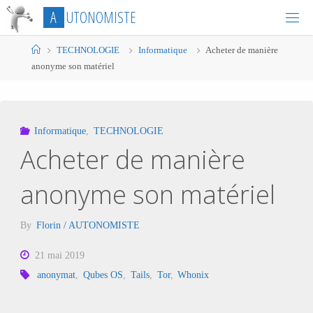
Skip
A
U
T
O
N
O
M
I
S
T
E
to
content
Home
TECHNOLOGIE
Informatique
Acheter de manière
anonyme son matériel
Informatique
,
TECHNOLOGIE
Acheter de manière
anonyme son matériel
By
Florin / AUTONOMISTE
21 mai 2019
anonymat
,
Qubes OS
,
Tails
,
Tor
,
Whonix